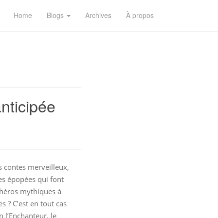
Home
Blogs
Archives
À propos
anticipée
s contes merveilleux,
es épopées qui font
s héros mythiques à
es ? C’est en tout cas
n l’Enchanteur, le