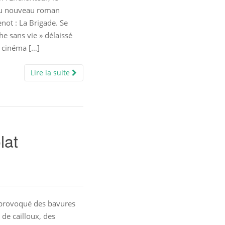
du nouveau roman
not : La Brigade. Se
e sans vie » délaissé
 cinéma […]
Lire la suite
lat
 provoqué des bavures
de cailloux, des