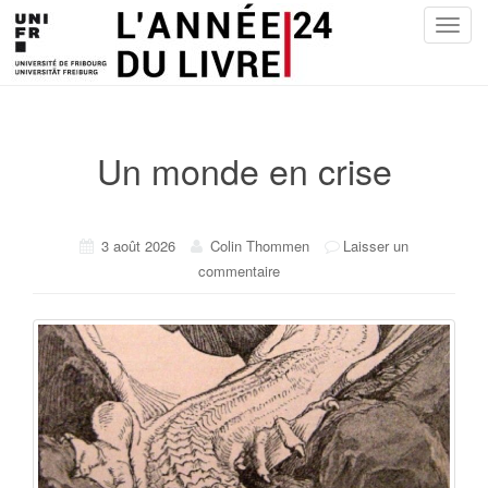
T
o
g
g
l
e
Un monde en crise
n
a
v
3 août 2026
Colin Thommen
Laisser un
i
commentaire
g
a
t
i
o
n