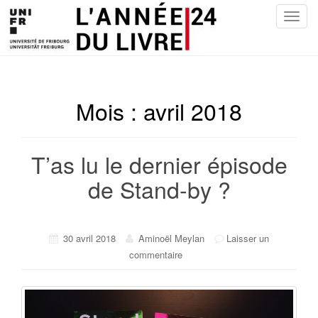
T
o
g
g
l
e
Mois :
avril 2018
n
a
v
T’as lu le dernier épisode
i
de Stand-by ?
g
a
t
i
30 avril 2018
Aminoël Meylan
Laisser un
o
commentaire
n