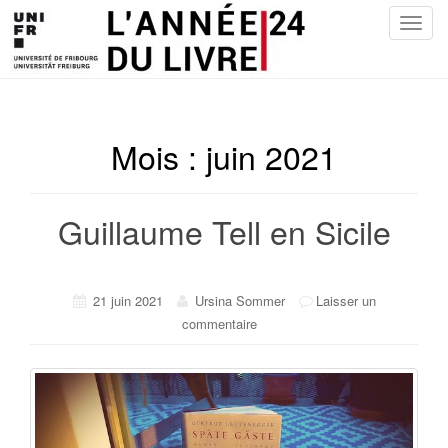
T
o
g
g
l
e
Mois :
juin 2021
n
a
v
Guillaume Tell en Sicile
i
g
a
21 juin 2021
Ursina Sommer
Laisser un
t
commentaire
i
o
n