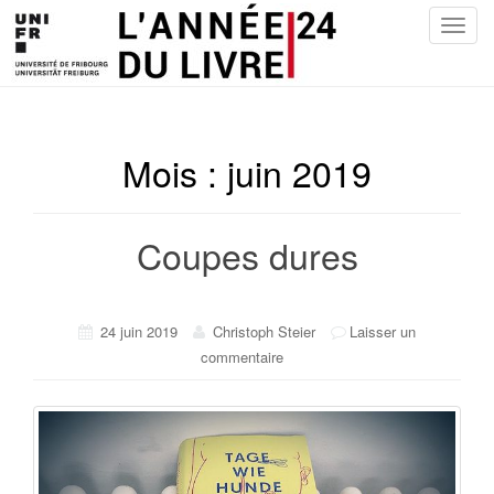
T
o
g
g
l
e
Mois :
juin 2019
n
a
v
Coupes dures
i
g
a
24 juin 2019
Christoph Steier
Laisser un
t
commentaire
i
o
n