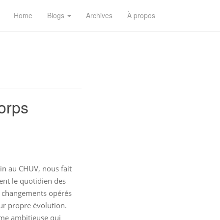
Home
Blogs
Archives
À propos
corps
n au CHUV, nous fait
nt le quotidien des
es changements opérés
ur propre évolution.
me ambitieuse qui