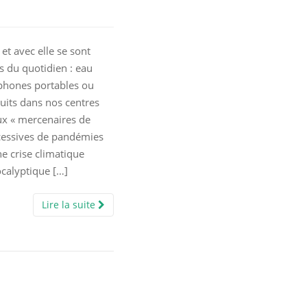
 et avec elle se sont
s du quotidien : eau
éphones portables ou
uits dans nos centres
ux « mercenaires de
cessives de pandémies
ne crise climatique
ocalyptique […]
Lire la suite