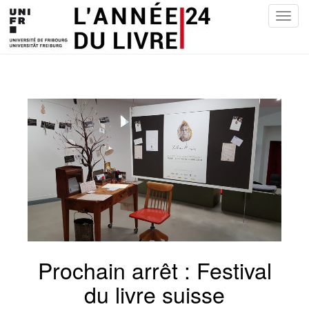
T
o
g
g
l
e
n
a
v
i
g
a
t
i
o
n
Prochain arrêt : Festival
du livre suisse