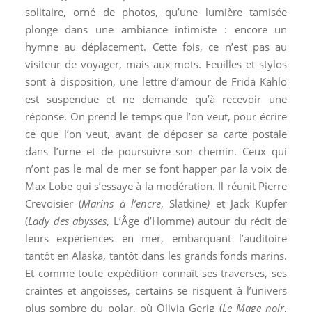
solitaire, orné de photos, qu’une lumière tamisée
plonge dans une ambiance intimiste : encore un
hymne au déplacement. Cette fois, ce n’est pas au
visiteur de voyager, mais aux mots. Feuilles et stylos
sont à disposition, une lettre d’amour de Frida Kahlo
est suspendue et ne demande qu’à recevoir une
réponse. On prend le temps que l’on veut, pour écrire
ce que l’on veut, avant de déposer sa carte postale
dans l’urne et de poursuivre son chemin. Ceux qui
n’ont pas le mal de mer se font happer par la voix de
Max Lobe qui s’essaye à la modération. Il réunit Pierre
Crevoisier (
Marins à l’encre
, Slatkine
)
et Jack Küpfer
(
Lady des abysses
, L’Âge d’Homme) autour du récit de
leurs expériences en mer, embarquant l’auditoire
tantôt en Alaska, tantôt dans les grands fonds marins.
Et comme toute expédition connaît ses traverses, ses
craintes et angoisses, certains se risquent à l’univers
plus sombre du polar, où Olivia Gerig (
Le Mage noir
,