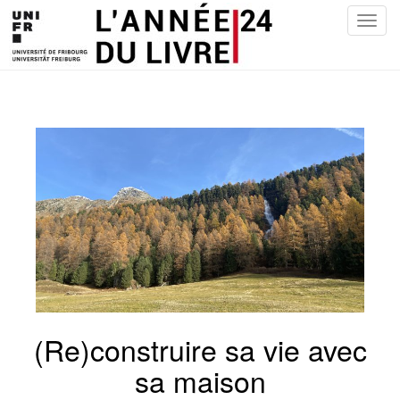
T
o
g
g
l
e
n
a
v
i
g
a
t
i
o
n
(Re)construire sa vie avec
sa maison