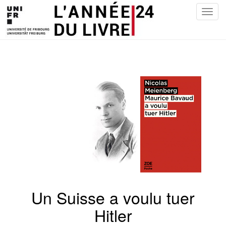
T
o
g
g
l
e
n
a
v
i
g
a
t
i
o
n
Un Suisse a voulu tuer
Hitler