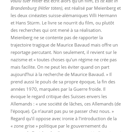
voulu tuer Hitler
est écrit alors qu’un film,
Es ist kalt in
Brandenburg (Hitler töten)
, est réalisé par Meienberg et
les deux cinéastes suisse-alémaniques Villi Hermann
et Hans Stürm. Le livre se nourrit du film, ou plutôt
des recherches qui ont mené à sa réalisation.
Meienberg ne se contente pas de rapporter la
trajectoire tragique de Maurice Bavaud mais offre un
reportage percutant. Non seulement, il revient sur le
nazisme et « toutes choses qu’un régime ne crée pas
mais facilite. On ne peut les éviter quand on part
aujourd’hui à la recherche de Maurice Bavaud. » Il
prend aussi le pouls de sa propre époque, la fin des
années 1970, marquées par la Guerre froide. Il
évoque le regard critique des Suisses envers les
Allemands : « une société de lâches, ces Allemands (de
l’époque). Ça n’aurait pas pu se passer chez nous. »
Regard qu’il oppose avec ironie à l’introduction de la
« zone grise » politique par le gouvernement du