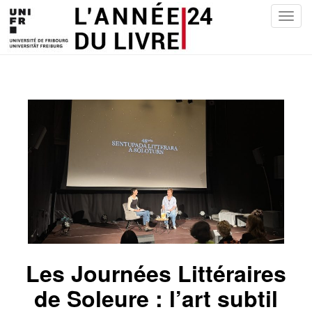
T
o
g
g
l
e
n
a
v
i
g
a
t
i
o
n
Les Journées Littéraires
de Soleure : l’art subtil